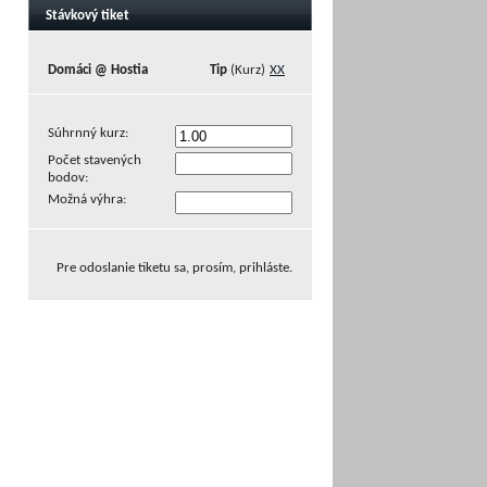
Stávkový tiket
Domáci @ Hostia
Tip
(Kurz)
XX
Súhrnný kurz:
Počet stavených
bodov:
Možná výhra:
Pre odoslanie tiketu sa, prosím, prihláste.