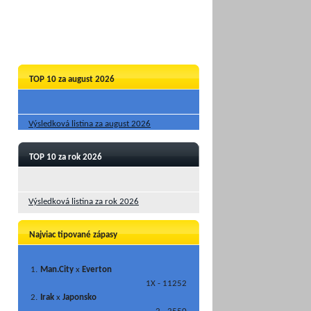
TOP 10 za august 2026
Výsledková listina za august 2026
TOP 10 za rok 2026
Výsledková listina za rok 2026
Najviac tipované zápasy
1.
Man.City
x
Everton
1X - 11252
2.
Irak
x
Japonsko