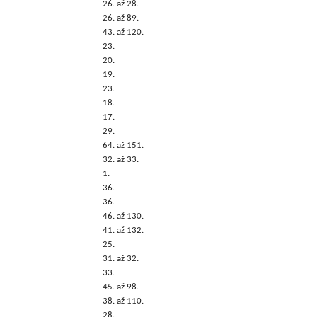
26. až 28.
26. až 89.
43. až 120.
23.
20.
19.
23.
18.
17.
29.
64. až 151.
32. až 33.
1.
36.
36.
46. až 130.
41. až 132.
25.
31. až 32.
33.
45. až 98.
38. až 110.
28.