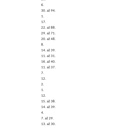
6.
30. až 94.
1.
17.
22. až 88.
29. až 71.
20. až 48.
8.
14. až 39.
11. až 31.
16. až 40.
11. až 37.
7.
12.
2.
1.
12.
15. až 38.
14. až 39.
4.
7. až 29.
13. až 30.