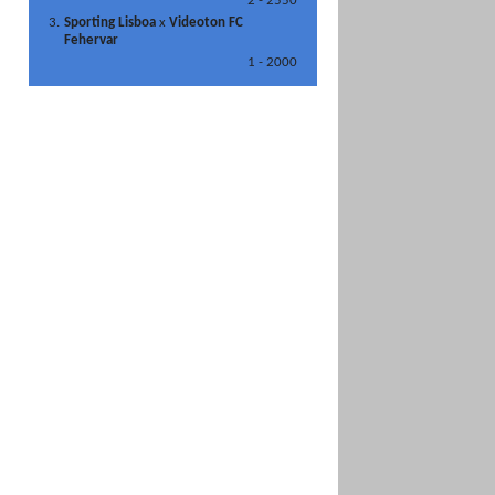
2 - 2550
3.
Sporting Lisboa
x
Videoton FC
Fehervar
1 - 2000