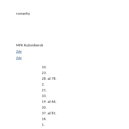
romanhy
MFK Ružomberok
Zde
Zde
10.
23.
28. až 78.
2.
21.
33.
19. až 66.
20.
37. až 81.
16.
1.