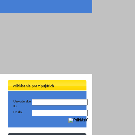
Prihlásenie pre tipujúcich
Užívateľské
ID:
Heslo: